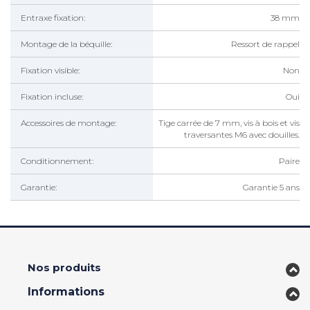
Entraxe fixation:
38 mm
Montage de la béquille:
Ressort de rappel
Fixation visible:
Non
Fixation incluse:
Oui
Accessoires de montage:
Tige carrée de 7 mm, vis à bois et vis
traversantes M6 avec douilles.
Conditionnement:
Paire
Garantie:
Garantie 5 ans
Nos produits
Informations